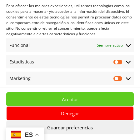
dad/
Para ofrecer las mejores experiencias, utilizamos tecnologías como las
cookies para almacenar y/o acceder a la información del dispositivo. El
consentimiento de estas tecnologías nos permitirá procesar datos como
el comportamiento de navegación o las identificaciones únicas en este
Política de privacidad
sitio. No consentir o retirar el consentimiento, puede afectar
negativamente a ciertas características y funciones.
Política de privacidad redes sociales
Política de Cookies
Funcional
Siempre activo
Aviso legal
Estadísticas
Términos y Condiciones
Estadíst
Mi cuenta
Marketing
Marketi
Carrito
Tienda
Aceptar
Denegar
Guardar preferencias
© Centro de Lenguas de Almería | Todos los
ES