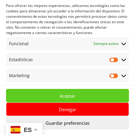
dad/
Para ofrecer las mejores experiencias, utilizamos tecnologías como las
cookies para almacenar y/o acceder a la información del dispositivo. El
consentimiento de estas tecnologías nos permitirá procesar datos como
el comportamiento de navegación o las identificaciones únicas en este
Política de privacidad
sitio. No consentir o retirar el consentimiento, puede afectar
negativamente a ciertas características y funciones.
Política de privacidad redes sociales
Política de Cookies
Funcional
Siempre activo
Aviso legal
Estadísticas
Términos y Condiciones
Estadíst
Mi cuenta
Marketing
Marketi
Carrito
Tienda
Aceptar
Denegar
Guardar preferencias
© Centro de Lenguas de Almería | Todos los
ES