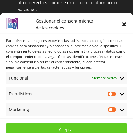
otros derechos, como se explica en la información
adicional.
Información adicional: Puede ampliar la
Gestionar el consentimiento
información en el siguiente enlace:
de las cookies
https://centrolenguasalmeria.com/politicadeprivaci
dad/
Para ofrecer las mejores experiencias, utilizamos tecnologías como las
cookies para almacenar y/o acceder a la información del dispositivo. El
consentimiento de estas tecnologías nos permitirá procesar datos como
el comportamiento de navegación o las identificaciones únicas en este
Política de privacidad
sitio. No consentir o retirar el consentimiento, puede afectar
negativamente a ciertas características y funciones.
Política de privacidad redes sociales
Política de Cookies
Funcional
Siempre activo
Aviso legal
Estadísticas
Términos y Condiciones
Estadíst
Mi cuenta
Marketing
Marketi
Carrito
Tienda
Aceptar