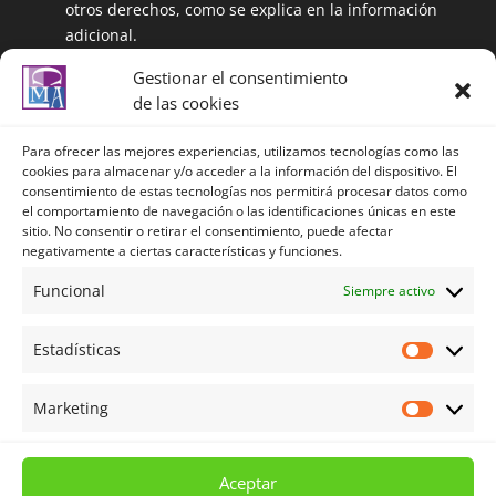
otros derechos, como se explica en la información
adicional.
Información adicional: Puede ampliar la
Gestionar el consentimiento
información en el siguiente enlace:
de las cookies
https://centrolenguasalmeria.com/politicadeprivaci
dad/
Para ofrecer las mejores experiencias, utilizamos tecnologías como las
cookies para almacenar y/o acceder a la información del dispositivo. El
consentimiento de estas tecnologías nos permitirá procesar datos como
el comportamiento de navegación o las identificaciones únicas en este
Política de privacidad
sitio. No consentir o retirar el consentimiento, puede afectar
negativamente a ciertas características y funciones.
Política de privacidad redes sociales
Política de Cookies
Funcional
Siempre activo
Aviso legal
Estadísticas
Términos y Condiciones
Estadíst
Mi cuenta
Marketing
Marketi
Carrito
Tienda
Aceptar