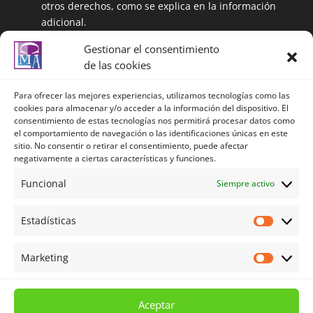
otros derechos, como se explica en la información
adicional.
Información adicional: Puede ampliar la
Gestionar el consentimiento
información en el siguiente enlace:
de las cookies
https://centrolenguasalmeria.com/politicadeprivaci
dad/
Para ofrecer las mejores experiencias, utilizamos tecnologías como las
cookies para almacenar y/o acceder a la información del dispositivo. El
consentimiento de estas tecnologías nos permitirá procesar datos como
el comportamiento de navegación o las identificaciones únicas en este
Política de privacidad
sitio. No consentir o retirar el consentimiento, puede afectar
negativamente a ciertas características y funciones.
Política de privacidad redes sociales
Política de Cookies
Funcional
Siempre activo
Aviso legal
Estadísticas
Términos y Condiciones
Estadíst
Mi cuenta
Marketing
Marketi
Carrito
Tienda
Aceptar