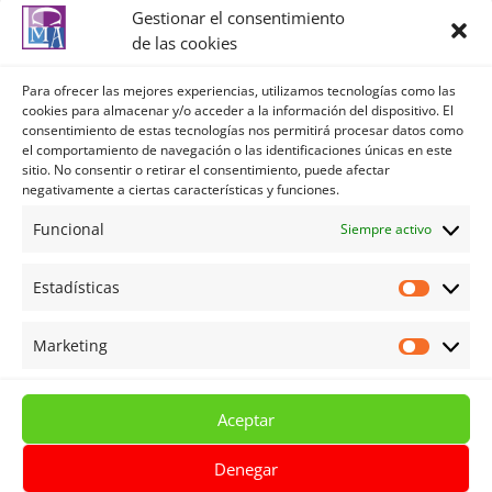
Información adicional: Puede ampliar la
Gestionar el consentimiento
información en el siguiente enlace:
de las cookies
https://centrolenguasalmeria.com/politicadeprivaci
dad/
Para ofrecer las mejores experiencias, utilizamos tecnologías como las
cookies para almacenar y/o acceder a la información del dispositivo. El
consentimiento de estas tecnologías nos permitirá procesar datos como
el comportamiento de navegación o las identificaciones únicas en este
Política de privacidad
sitio. No consentir o retirar el consentimiento, puede afectar
negativamente a ciertas características y funciones.
Política de privacidad redes sociales
Política de Cookies
Funcional
Siempre activo
Aviso legal
Estadísticas
Términos y Condiciones
Estadíst
Mi cuenta
Marketing
Marketi
Carrito
Tienda
Aceptar
Denegar