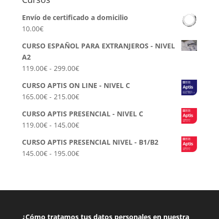
Envío de certificado a domicilio
10.00
€
CURSO ESPAÑOL PARA EXTRANJEROS - NIVEL
A2
Rango
119.00
€
-
299.00
€
de
CURSO APTIS ON LINE - NIVEL C
precios:
Rango
165.00
€
-
215.00
€
desde
de
119.00€
CURSO APTIS PRESENCIAL - NIVEL C
precios:
hasta
Rango
119.00
€
-
145.00
€
desde
299.00€
de
165.00€
CURSO APTIS PRESENCIAL NIVEL - B1/B2
precios:
hasta
Rango
145.00
€
-
195.00
€
desde
215.00€
de
119.00€
precios:
hasta
desde
145.00€
145.00€
hasta
¿Cómo tratamos tus datos personales en nuestra