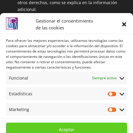
otros derechos, como se explica en la información
adicional.
Información adicional: Puede ampliar la
Gestionar el consentimiento
información en el siguiente enlace:
de las cookies
https://centrolenguasalmeria.com/politicadeprivaci
dad/
Para ofrecer las mejores experiencias, utilizamos tecnologías como las
cookies para almacenar y/o acceder a la información del dispositivo. El
consentimiento de estas tecnologías nos permitirá procesar datos como
el comportamiento de navegación o las identificaciones únicas en este
Política de privacidad
sitio. No consentir o retirar el consentimiento, puede afectar
negativamente a ciertas características y funciones.
Política de privacidad redes sociales
Política de Cookies
Funcional
Siempre activo
Aviso legal
Estadísticas
Términos y Condiciones
Estadíst
Mi cuenta
Marketing
Marketi
Carrito
Tienda
Aceptar