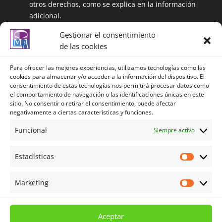
otros derechos, como se explica en la información
adicional.
Información adicional: Puede ampliar la
Gestionar el consentimiento
información en el siguiente enlace:
de las cookies
https://centrolenguasalmeria.com/politicadeprivaci
dad/
Para ofrecer las mejores experiencias, utilizamos tecnologías como las
cookies para almacenar y/o acceder a la información del dispositivo. El
consentimiento de estas tecnologías nos permitirá procesar datos como
el comportamiento de navegación o las identificaciones únicas en este
Política de privacidad
sitio. No consentir o retirar el consentimiento, puede afectar
negativamente a ciertas características y funciones.
Política de privacidad redes sociales
Política de Cookies
Funcional
Siempre activo
Aviso legal
Estadísticas
Términos y Condiciones
Estadíst
Mi cuenta
Marketing
Marketi
Carrito
Tienda
Aceptar