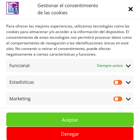
Información adicional: Puede ampliar la
Gestionar el consentimiento
información en el siguiente enlace:
de las cookies
https://centrolenguasalmeria.com/politicadeprivaci
dad/
Para ofrecer las mejores experiencias, utilizamos tecnologías como las
cookies para almacenar y/o acceder a la información del dispositivo. El
consentimiento de estas tecnologías nos permitirá procesar datos como
el comportamiento de navegación o las identificaciones únicas en este
Política de privacidad
sitio. No consentir o retirar el consentimiento, puede afectar
negativamente a ciertas características y funciones.
Política de privacidad redes sociales
Política de Cookies
Funcional
Siempre activo
Aviso legal
Estadísticas
Términos y Condiciones
Estadíst
Mi cuenta
Marketing
Marketi
Carrito
Tienda
Aceptar
Denegar