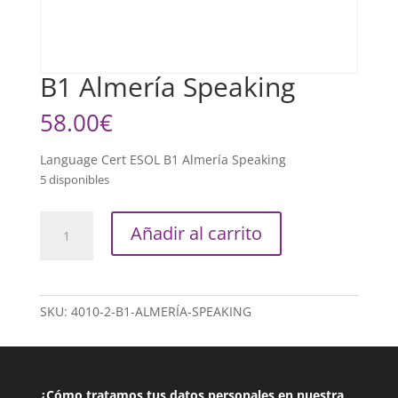
B1 Almería Speaking
58.00
€
Language Cert ESOL B1 Almería Speaking
5 disponibles
B1
Añadir al carrito
Almería
Speaking
cantidad
SKU:
4010-2-B1-ALMERÍA-SPEAKING
¿Cómo tratamos tus datos personales en nuestra